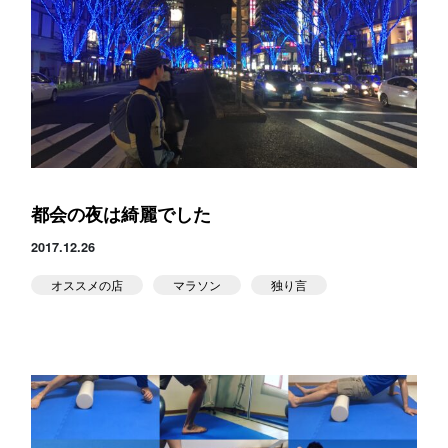
スタジオ公式
堀江のブログ
NEWS
KIDSかけっこ
都会の夜は綺麗でした
2017.12.26
オススメの店
マラソン
独り言
アクセス
問い合せ
体験予約する