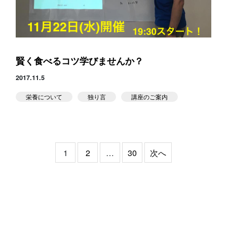
賢く食べるコツ学びませんか？
2017.11.5
栄養について
独り言
講座のご案内
投
1
2
…
30
次へ
稿
の
ペ
ー
ジ