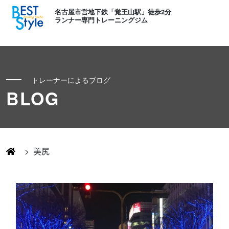
名古屋市営地下鉄「覚王山駅」徒歩2分
ランナー専門トレーニングジム
トレーナーによるブログ
初めての方へ
BLOG
ランナー
コンセプト
キッズ・かけっこ
>
美尻
Runner's パーソナル
お客様の声
ボディメイク
Runner's コーチング
よくある質問
お知らせ
Runner's ピラティス
足育