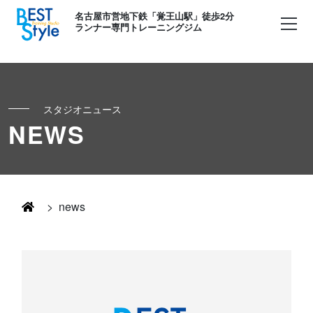
名古屋市営地下鉄「覚王山駅」徒歩2分
ランナー専門トレーニングジム
スタジオニュース
初めての方へ
NEWS
ランナー
コンセプト
キッズ・かけっこ
>
news
Runner's パーソナル
お客様の声
ボディメイク
Runner's コーチング
よくある質問
お知らせ
Runner's ピラティス
足育