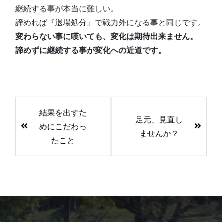
継続する事が本当に難しい。
諦めれば『退場処分』で戦力外になる事と同じです。
変わらない事に嘆いても、変化は期待出来ません。
諦めずに継続する事が変化への近道です。
前
結果を出すた
後
足元、見直し
めにこだわっ
の
ませんか？
たこと
記
事
へ
の
リ