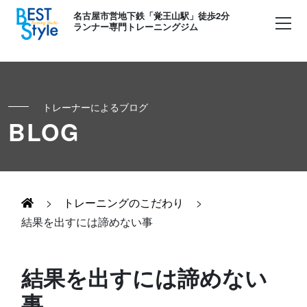
名古屋市営地下鉄「覚王山駅」徒歩2分
ランナー専門トレーニングジム
トレーナーによるブログ
初めての方へ
BLOG
ランナー
コンセプト
キッズ・かけっこ
>
トレーニングのこだわり
>
Runner's パーソナル
お客様の声
結果を出すには諦めない事
ボディメイク
Runner's コーチング
よくある質問
結果を出すには諦めない
お知らせ
事
Runner's ピラティス
足育