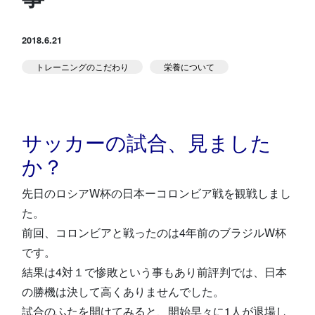
スタジオ公式
堀江のブログ
2018.6.21
トレーニングのこだわり
栄養について
NEWS
KIDSかけっこ
サッカーの試合、見ました
か？
先日のロシアW杯の日本ーコロンビア戦を観戦しまし
アクセス
問い合せ
よくある質問
た。
前回、コロンビアと戦ったのは4年前のブラジルW杯
です。
体験予約する
TELする
結果は4対１で惨敗という事もあり前評判では、日本
の勝機は決して高くありませんでした。
試合のふたを開けてみると、開始早々に1人が退場し