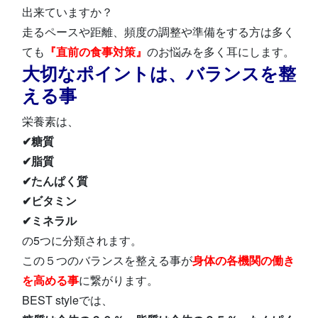
出来ていますか？
走るペースや距離、頻度の調整や準備をする方は多く
ても
『直前の食事対策』
のお悩みを多く耳にします。
大切なポイントは、バランスを整
える事
栄養素は、
✔糖質
✔脂質
✔たんぱく質
✔ビタミン
✔ミネラル
の5つに分類されます。
この５つのバランスを整える事が
身体の各機関の働き
を高める事
に繋がります。
BEST styleでは、