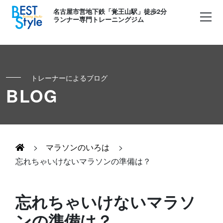
名古屋市営地下鉄「覚王山駅」徒歩2分
ランナー専門トレーニングジム
トレーナーによるブログ
初めての方へ
BLOG
ランナー
コンセプト
キッズ・かけっこ
>
マラソンのいろは
>
Runner's パーソナル
お客様の声
忘れちゃいけないマラソンの準備は？
ボディメイク
Runner's コーチング
よくある質問
忘れちゃいけないマラソ
お知らせ
ンの準備は？
Runner's ピラティス
足育