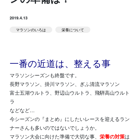
スタジオ公式
堀江のブログ
2019.4.13
マラソンのいろは
栄養について
NEWS
KIDSかけっこ
一番の近道は、整える事
マラソンシーズンも終盤です。
長野マラソン、掛川マラソン、ぎふ清流マラソン
アクセス
問い合せ
よくある質問
富士五湖ウルトラ、野辺山ウルトラ、飛騨高山ウルト
ラ
などなど…
体験予約する
TELする
今シーズンの『まとめ』にしたいレースを迎えるラン
ナーさんも多いのではないでしょうか。
マラソン大会に向けた準備で大切な事、
栄養の対策
は