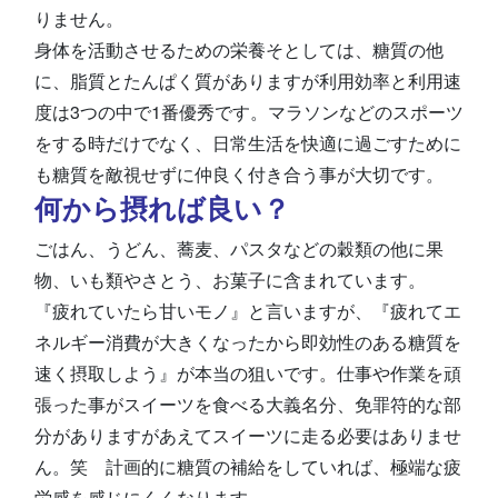
りません。
身体を活動させるための栄養そとしては、糖質の他
に、脂質とたんぱく質がありますが利用効率と利用速
度は3つの中で1番優秀です。マラソンなどのスポーツ
をする時だけでなく、日常生活を快適に過ごすために
も糖質を敵視せずに仲良く付き合う事が大切です。
何から摂れば良い？
ごはん、うどん、蕎麦、パスタなどの穀類の他に果
物、いも類やさとう、お菓子に含まれています。
『疲れていたら甘いモノ』と言いますが、『疲れてエ
ネルギー消費が大きくなったから即効性のある糖質を
速く摂取しよう』が本当の狙いです。仕事や作業を頑
張った事がスイーツを食べる大義名分、免罪符的な部
分がありますがあえてスイーツに走る必要はありませ
ん。笑 計画的に糖質の補給をしていれば、極端な疲
労感を感じにくくなります。