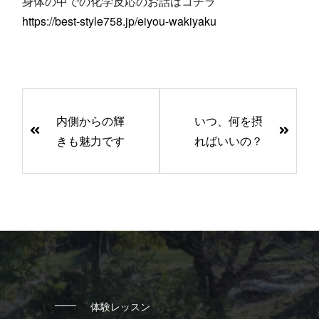
身体の中での化学反応のお話はコチラ
https://best-style758.jp/eiyou-wakiyaku
前
後
内側からの輝
いつ、何を摂
の
きも魅力です
ればいいの？
記
事
へ
の
リ
ン
ク
体験レッスン