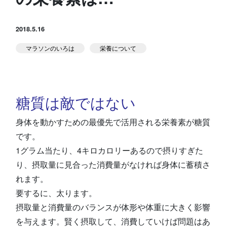
スタジオ公式
堀江のブログ
2018.5.16
マラソンのいろは
栄養について
NEWS
KIDSかけっこ
糖質は敵ではない
身体を動かすための最優先で活用される栄養素が糖質
です。
アクセス
問い合せ
よくある質問
1グラム当たり、4キロカロリーあるので摂りすぎた
り、摂取量に見合った消費量がなければ身体に蓄積さ
れます。
体験予約する
TELする
要するに、太ります。
摂取量と消費量のバランスが体形や体重に大きく影響
を与えます。賢く摂取して、消費していけば問題はあ