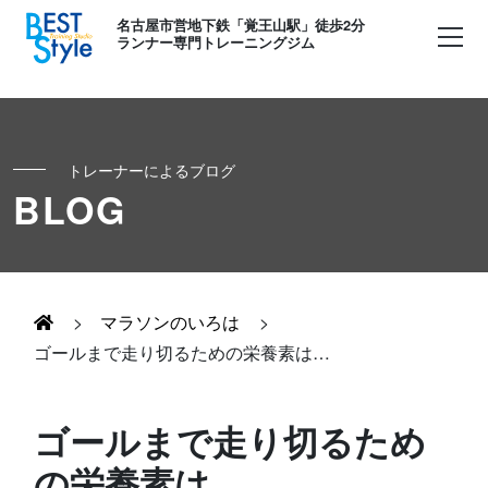
名古屋市営地下鉄「覚王山駅」徒歩2分
ランナー専門トレーニングジム
トレーナーによるブログ
初めての方へ
BLOG
ランナー
コンセプト
キッズ・かけっこ
>
マラソンのいろは
>
Runner's パーソナル
お客様の声
ゴールまで走り切るための栄養素は…
ボディメイク
Runner's コーチング
よくある質問
ゴールまで走り切るため
お知らせ
の栄養素は…
Runner's ピラティス
足育