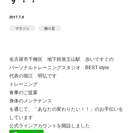
スタジオ公式
堀江のブログ
2017.7.8
マラソン
独り言
NEWS
KIDSかけっこ
名古屋市千種区 地下鉄覚王山駅 歩いてすぐの
パーソナルトレーニングスタジオ BEST style
代表の堀江 明弘です
トレーニング
アクセス
問い合せ
よくある質問
食事のご提案
身体のメンテナンス
を通じて、「あなたの変わりたい！！」のお手伝いを
体験予約する
TELする
しています
公式ラインアカウントを開設しました