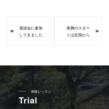
前
後
座談会に参加
美脚のスター
の
してきました
トは足指から
記
事
へ
の
リ
ン
ク
体験レッスン
Trial