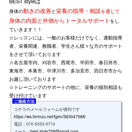
BEST styleは
動きの改善
栄養の指導・相談
身体の
と
を通じて
身体の内面と外側からトータルサポート
をし
ていきます！！
☆レッスンには、一般のお客様だけでなく、運動指導
者、栄養関連、教職者、学生さん様々な方のサポート
をさせて頂いております
☆名古屋市内、刈谷市、西尾市、半田市、春日井市、
東海市、本巣市、中津川市、多治見市、四日市市から
お越し頂いております
☆トレーニングのサポートの他に、栄養の個別相談も
受け付けています
ご連絡方法
コチラのメールフォームが便利です
https://ws.formzu.net/fgen/S63047588/
電話：070‐5333‐0774
メール：
best.style758@gmail.com