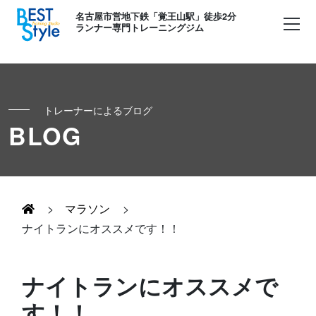
名古屋市営地下鉄「覚王山駅」徒歩2分
ランナー専門トレーニングジム
トレーナーによるブログ
初めての方へ
BLOG
ランナー
コンセプト
キッズ・かけっこ
>
マラソン
>
Runner's パーソナル
お客様の声
ナイトランにオススメです！！
ボディメイク
Runner's コーチング
よくある質問
ナイトランにオススメで
お知らせ
す！！
Runner's ピラティス
足育