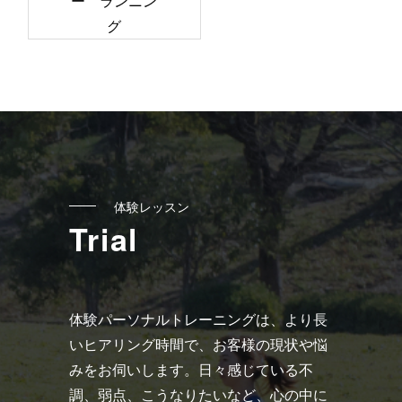
ー ランニン
事
グ
へ
の
リ
ン
ク
体験レッスン
Trial
体験パーソナルトレーニングは、より長
いヒアリング時間で、お客様の現状や悩
みをお伺いします。日々感じている不
調、弱点、こうなりたいなど、心の中に