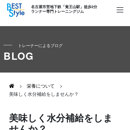
名古屋市営地下鉄「覚王山駅」徒歩2分
ランナー専門トレーニングジム
トレーナーによるブログ
初めての方へ
BLOG
ランナー
コンセプト
キッズ・かけっこ
>
栄養について
>
Runner's パーソナル
お客様の声
美味しく水分補給をしませんか？
ボディメイク
Runner's コーチング
よくある質問
美味しく水分補給をしま
お知らせ
せんか？
Runner's ピラティス
足育