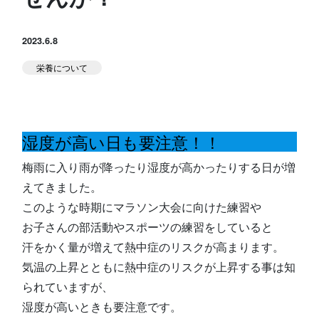
スタジオ公式
堀江のブログ
2023.6.8
栄養について
NEWS
KIDSかけっこ
湿度が高い日も要注意！！
梅雨に入り雨が降ったり湿度が高かったりする日が増
えてきました。
このような時期にマラソン大会に向けた練習や
アクセス
問い合せ
よくある質問
お子さんの部活動やスポーツの練習をしていると
汗をかく量が増えて熱中症のリスクが高まります。
体験予約する
TELする
気温の上昇とともに熱中症のリスクが上昇する事は知
られていますが、
湿度が高いときも要注意です。