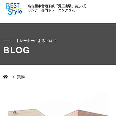
名古屋市営地下鉄「覚王山駅」徒歩2分
ランナー専門トレーニングジム
トレーナーによるブログ
初めての方へ
BLOG
ランナー
コンセプト
キッズ・かけっこ
>
美脚
Runner's パーソナル
お客様の声
ボディメイク
Runner's コーチング
よくある質問
お知らせ
Runner's ピラティス
足育