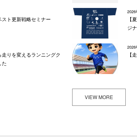
202
ベスト更新戦略セミナー
【夏
ジナ
202
ら走りを変えるランニングク
【走
した
VIEW MORE