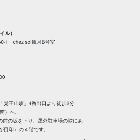
タイル）
1 chez soi観月B号室
00
「覚王山駅」4番出口より徒歩2分
（南）へ。
さんの前の坂を下り、屋外駐車場の隣にあ
が目印）の４階です。