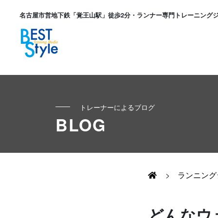
名古屋市営地下鉄「覚王山駅」徒歩2分・ランナー専門トレーニング
トレーナーによるブログ
初めての方へ
BLOG
ランナー
コンセプト
キッズ・かけっこ
>
ランニング
Runner's パーソナル
お客様の声
ボディメイク
どんなウ
Runner's コーチング
よくある質問