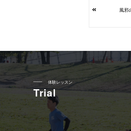
後
風邪
の
記
事
へ
の
リ
体験レッスン
ン
Trial
ク