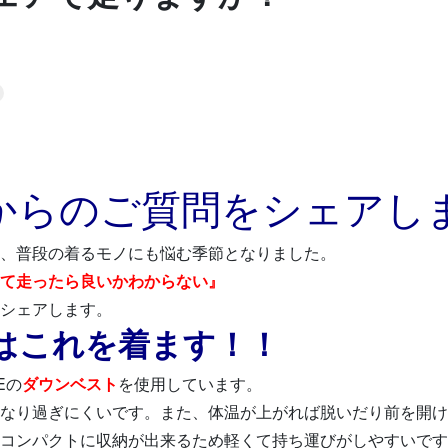
スタジオ公式
からのご質問をシェアし
KIDSかけっこ
、普段の着るモノにも悩む季節となりました。
て走ったら良いかわからない』
シェアします。
はこれを着ます！！
問い合せ
Eの
ダウンベスト
を使用しています。
なり過ぎにくいです。また、体温が上がれば脱いだり前を開け
コンパクトに収納が出来るため軽くて持ち運びがしやすいです