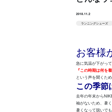
お知らせ
Runner's ピラティス
2018.11.2
足育
ランニングシューズ
堀江のブログ
NEWS
お客様
急に気温が下がって
『この時期は何を着
という声を聞くため
この季節
アクセス
去年の年末からNIK
袖がないため、暑く
体験予約する
暑くなって脱いでも