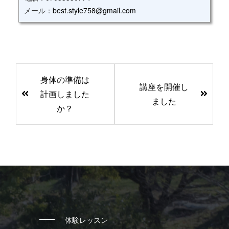
メール：
best.style758@gmail.com
前
身体の準備は
後
講座を開催し
計画しました
の
ました
か？
記
事
へ
の
リ
ン
ク
体験レッスン