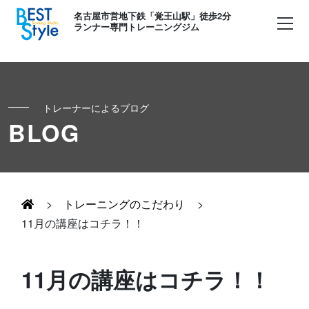
名古屋市営地下鉄「覚王山駅」徒歩2分
ランナー専門トレーニングジム
トレーナーによるブログ
初めての方へ
BLOG
ランナー
コンセプト
キッズ・かけっこ
>
トレーニングのこだわり
>
Runner's パーソナル
お客様の声
11月の講座はコチラ！！
ボディメイク
Runner's コーチング
よくある質問
11月の講座はコチラ！！
お知らせ
Runner's ピラティス
足育