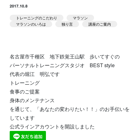
2017.10.8
スタジオ公式
堀江のブログ
トレーニングのこだわり
マラソン
マラソンのいろは
独り言
講座のご案内
NEWS
KIDSかけっこ
名古屋市千種区 地下鉄覚王山駅 歩いてすぐの
パーソナルトレーニングスタジオ BEST style
代表の堀江 明弘です
トレーニング
食事のご提案
アクセス
問い合せ
よくある質問
身体のメンテナンス
を通じて、「あなたの変わりたい！！」のお手伝いを
体験予約する
TELする
しています
公式ラインアカウントを開設しました