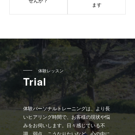
の
せんか？
ます
記
事
へ
の
リ
ン
ク
体験レッスン
Trial
体験パーソナルトレーニングは、より長
いヒアリング時間で、お客様の現状や悩
みをお伺いします。日々感じている不
調、弱点、こうなりたいなど、心の中に