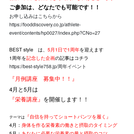
ご参加は、どなたでも可能です！！
お申し込みはこちらから
https://fooddiscovery.co.jp/athlete-
event/contents/hp0027/index.php?CNo=27
BEST style は、
5月1日で1周年
を迎えます
1周年を
記念した企画
の記事はコチラ
https://best-style758.jp/周年イベント
『月例講座 募集中！！』
4月と5月は
『栄養講座』
を開催します！！
『自信を持ってショートパンツを履く』
テーマは
4月：
身体を作る栄養素の働きと摂取のタイミング
5月：
あなたに必要な栄養素の量と摂取のコツ