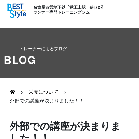
名古屋市営地下鉄「覚王山駅」徒歩2分
ランナー専門トレーニングジム
トレーナーによるブログ
初めての方へ
BLOG
ランナー
コンセプト
キッズ・かけっこ
>
栄養について
>
Runner's パーソナル
お客様の声
外部での講座が決まりました！！
ボディメイク
Runner's コーチング
よくある質問
外部での講座が決まりま
お知らせ
した！！
Runner's ピラティス
足育