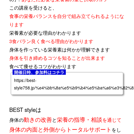
この講座を受けると、
食事の栄養バランスを自分で組み立てられるようにな
ります
栄養素が必要な理由がわかります
3食バラン良く食べる理由がわかります
身体を作っている栄養素は何かが理解できます
身体を引き締めるコツを知ることが出来ます
食べて痩せるコツがわかります
開催日時、参加料はコチラ
https://best-
style758.jp/%e4%bb%8a%e5%b9%b4%e5%ba%a6%e3%82
BEST styleは
動きの改善
栄養の指導・相談
身体の
と
を通じて
身体の内面と外側からトータルサポート
をし