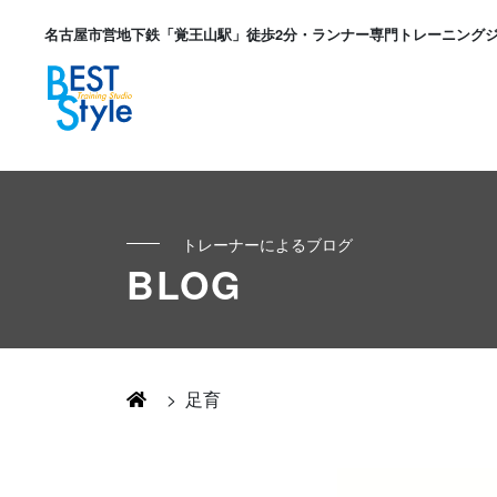
名古屋市営地下鉄「覚王山駅」徒歩2分・ランナー専門トレーニング
トレーナーによるブログ
初めての方へ
BLOG
ランナー
コンセプト
キッズ・かけっこ
>
足育
Runner's パーソナル
お客様の声
ボディメイク
Runner's コーチング
よくある質問