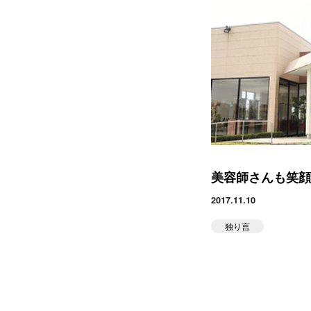
お知らせ
Runner's ピラティス
足育
堀江のブログ
NEWS
美容師さんも笑顔
2017.11.10
独り言
アクセス
体験予約する