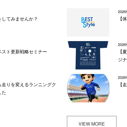
202
をしてみませんか？
【体
202
ベスト更新戦略セミナー
【夏
ジナ
202
ら走りを変えるランニングク
【走
した
VIEW MORE