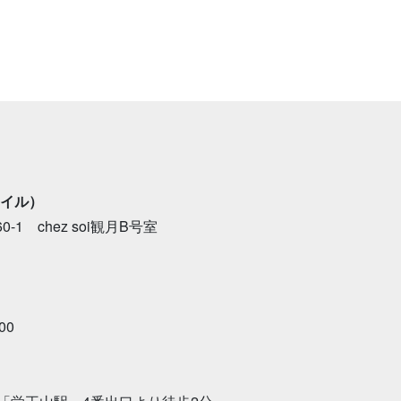
タイル）
1 chez soi観月B号室
00