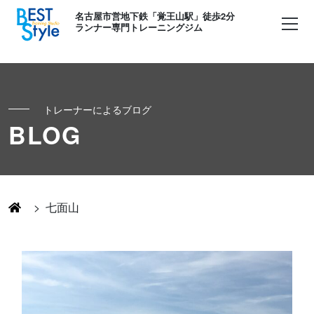
名古屋市営地下鉄「覚王山駅」徒歩2分
ランナー専門トレーニングジム
トレーナーによるブログ
初めての方へ
BLOG
ランナー
コンセプト
キッズ・かけっこ
>
七面山
Runner's パーソナル
お客様の声
ボディメイク
Runner's コーチング
よくある質問
お知らせ
Runner's ピラティス
足育