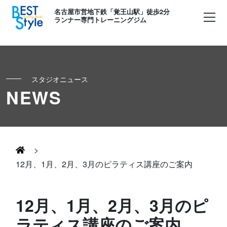
名古屋市営地下鉄「覚王山駅」徒歩2分
ランナー専門トレーニングジム
スタジオニュース
初めての方へ
NEWS
ランナー
コンセプト
キッズ・かけっこ
>
Runner's パーソナル
お客様の声
12月、1月、2月、3月のピラティス講座のご案内
ボディメイク
Runner's コーチング
よくある質問
12月、1月、2月、3月のピ
お知らせ
ラティス講座のご案内
Runner's ピラティス
足育