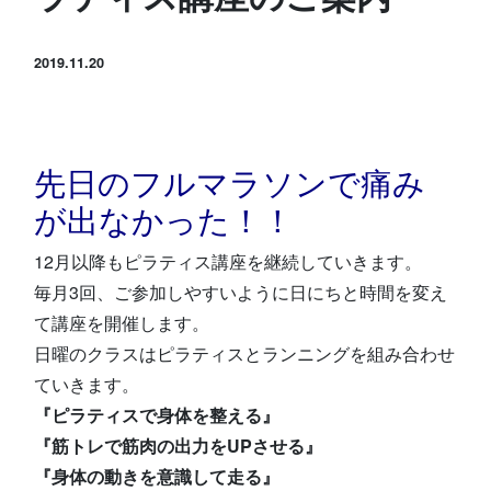
スタジオ公式
堀江のブログ
2019.11.20
NEWS
KIDSかけっこ
先日のフルマラソンで痛み
が出なかった！！
12月以降もピラティス講座を継続していきます。
毎月3回、ご参加しやすいように日にちと時間を変え
て講座を開催します。
アクセス
問い合せ
よくある質問
日曜のクラスはピラティスとランニングを組み合わせ
ていきます。
体験予約する
TELする
『ピラティスで身体を整える』
『筋トレで筋肉の出力をUPさせる』
『身体の動きを意識して走る』