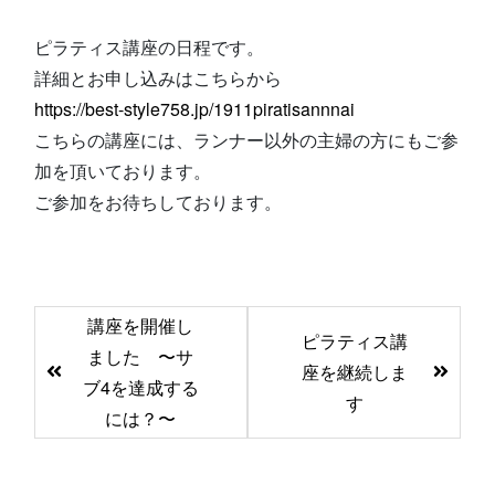
ピラティス講座の日程です。
詳細とお申し込みはこちらから
https://best-style758.jp/1911piratisannnai
こちらの講座には、ランナー以外の主婦の方にもご参
加を頂いております。
ご参加をお待ちしております。
前
講座を開催し
ピラティス講
後
ました 〜サ
座を継続しま
の
ブ4を達成する
す
記
には？〜
事
へ