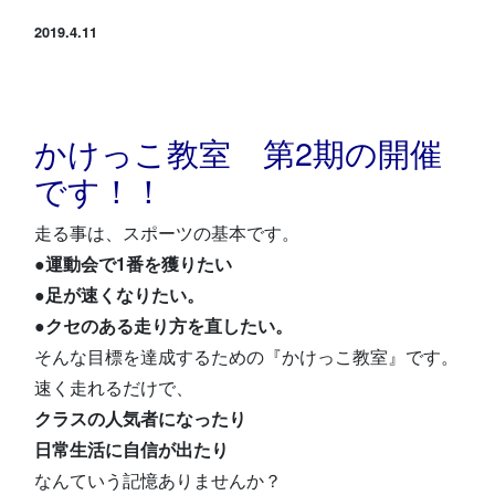
スタジオ公式
2019.4.11
堀江のブログ
NEWS
かけっこ教室 第2期の開催
KIDSかけっこ
です！！
走る事は、スポーツの基本です。
●運動会で1番を獲りたい
●足が速くなりたい。
●クセのある走り方を直したい。
アクセス
問い合せ
よくある質問
そんな目標を達成するための『かけっこ教室』です。
速く走れるだけで、
体験予約する
TELする
クラスの人気者になったり
日常生活に自信が出たり
なんていう記憶ありませんか？