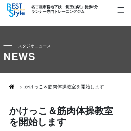
名古屋市営地下鉄「覚王山駅」徒歩2分
ランナー専門トレーニングジム
スタジオニュース
初めての方へ
NEWS
ランナー
コンセプト
キッズ・かけっこ
>
かけっこ＆筋肉体操教室を開始します
Runner's パーソナル
お客様の声
ボディメイク
かけっこ＆筋肉体操教室
Runner's コーチング
よくある質問
を開始します
お知らせ
Runner's ピラティス
足育