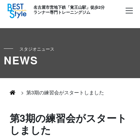
名古屋市営地下鉄「覚王山駅」徒歩2分
ランナー専門トレーニングジム
スタジオニュース
初めての方へ
NEWS
ランナー
コンセプト
キッズ・かけっこ
>
第3期の練習会がスタートしました
Runner's パーソナル
お客様の声
ボディメイク
第3期の練習会がスタート
Runner's コーチング
よくある質問
しました
お知らせ
Runner's ピラティス
足育