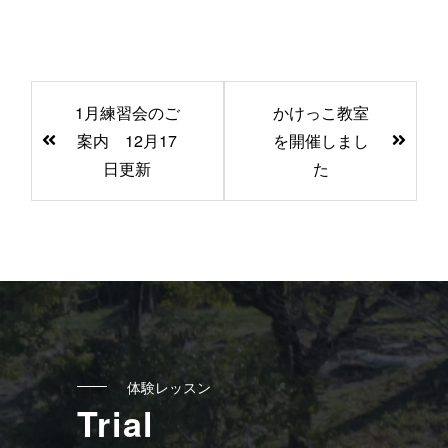
前
1月練習会のご
かけっこ教室
後
案内 12月17
を開催しまし
の
日更新
た
記
事
へ
の
リ
ン
ク
体験レッスン
Trial