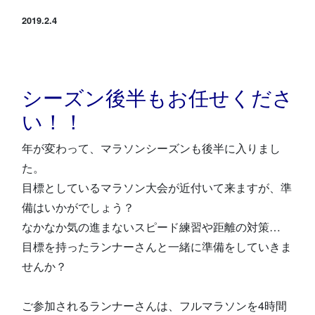
スタジオ公式
2019.2.4
堀江のブログ
NEWS
シーズン後半もお任せくださ
KIDSかけっこ
い！！
年が変わって、マラソンシーズンも後半に入りまし
た。
目標としているマラソン大会が近付いて来ますが、準
備はいかがでしょう？
アクセス
問い合せ
よくある質問
なかなか気の進まないスピード練習や距離の対策…
目標を持ったランナーさんと一緒に準備をしていきま
体験予約する
TELする
せんか？
ご参加されるランナーさんは、フルマラソンを4時間