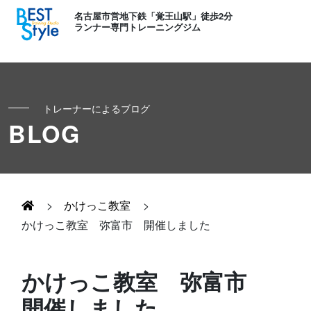
名古屋市営地下鉄「覚王山駅」徒歩2分
ランナー専門トレーニングジム
トレーナーによるブログ
初めての方へ
BLOG
ランナー
コンセプト
キッズ・かけっこ
>
かけっこ教室
>
Runner's パーソナル
お客様の声
かけっこ教室 弥富市 開催しました
ボディメイク
Runner's コーチング
よくある質問
かけっこ教室 弥富市
お知らせ
開催しました
Runner's ピラティス
足育