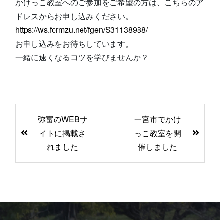
かけっこ教室へのご参加をご希望の方は、こちらのア
ドレスからお申し込みください。
https://ws.formzu.net/fgen/S31138988/
お申し込みをお待ちしています。
一緒に速くなるコツを学びませんか？
前
弥富のWEBサ
一宮市でかけ
後
イトに掲載さ
っこ教室を開
の
れました
催しました
記
事
へ
の
リ