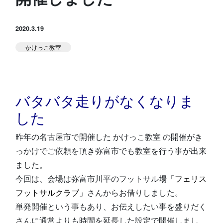
スタジオ公式
堀江のブログ
2020.3.19
かけっこ教室
NEWS
KIDSかけっこ
バタバタ走りがなくなりま
した
昨年の名古屋市で開催した かけっこ教室 の開催がき
アクセス
問い合せ
っかけでご依頼を頂き弥富市でも教室を行う事が出来
ました。
今回は、会場は弥富市川平のフットサル場「
フェリス
体験予約する
フットサルクラブ
」さんからお借りしました。
単発開催という事もあり、お伝えしたい事を盛りだく
さんに通常よりも時間を延長した設定で開催しまし