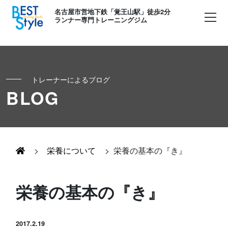
名古屋市営地下鉄「覚王山駅」徒歩2分
ランナー専門トレーニングジム
トレーナーによるブログ
初めての方へ
BLOG
ランナー
コンセプト
キッズ・かけっこ
>
栄養について
>
栄養の基本の『き』
Runner's パーソナル
お客様の声
ボディメイク
栄養の基本の『き』
Runner's コーチング
よくある質問
お知らせ
Runner's ピラティス
2017.2.19
足育