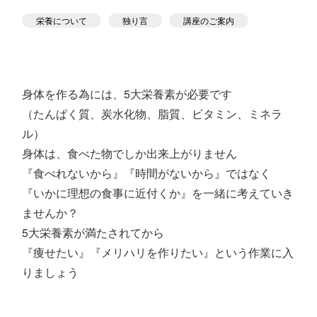
スタジオ公式
栄養について
独り言
講座のご案内
堀江のブログ
NEWS
KIDSかけっこ
身体を作る為には、5大栄養素が必要です
（たんぱく質、炭水化物、脂質、ビタミン、ミネラ
ル）
身体は、食べた物でしか出来上がりません
『食べれないから』
『時間がないから』
ではなく
『いかに理想の食事に近付くか』を一緒に考えていき
アクセス
問い合せ
よくある質問
ませんか？
5大栄養素が満たされてから
『痩せたい』『メリハリを作りたい』という作業に入
体験予約する
TELする
りましょう