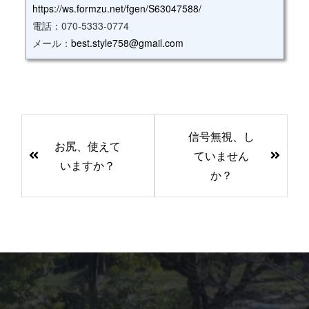
https://ws.formzu.net/fgen/S63047588/
電話：070‐5333‐0774
メール：
best.style758@gmail.com
前
信号無視、し
後
お尻、使えて
ていません
の
いますか？
か？
記
事
へ
の
リ
ン