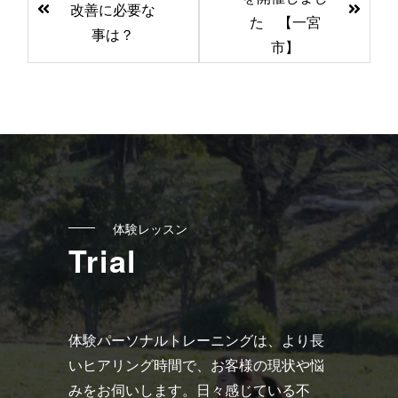
改善に必要な
の
た 【一宮
事は？
記
市】
事
へ
の
リ
ン
ク
体験レッスン
Trial
体験パーソナルトレーニングは、より長
いヒアリング時間で、お客様の現状や悩
みをお伺いします。日々感じている不