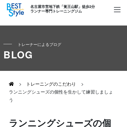
名古屋市営地下鉄「覚王山駅」徒歩2分
ランナー専門トレーニングジム
トレーナーによるブログ
初めての方へ
BLOG
ランナー
コンセプト
キッズ・かけっこ
>
トレーニングのこだわり
>
Runner's パーソナル
お客様の声
ランニングシューズの個性を生かして練習しましょ
う
ボディメイク
Runner's コーチング
よくある質問
お知らせ
ランニングシューズの個
Runner's ピラティス
足育