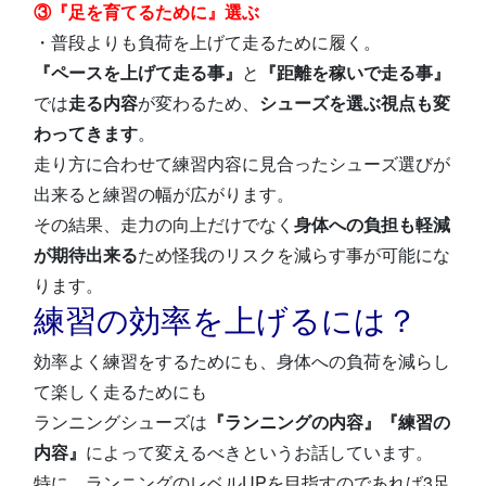
③『足を育てるために』選ぶ
・普段よりも負荷を上げて走るために履く。
『ペースを上げて走る事』
と
『距離を稼いで走る事』
では
走る内容
が変わるため、
シューズを選ぶ視点も変
わってきます
。
走り方に合わせて練習内容に見合ったシューズ選びが
出来ると練習の幅が広がります。
その結果、走力の向上だけでなく
身体への負担も軽減
が期待出来る
ため怪我のリスクを減らす事が可能にな
ります。
練習の効率を上げるには？
効率よく練習をするためにも、身体への負荷を減らし
て楽しく走るためにも
ランニングシューズは
『ランニングの内容』『練習の
内容』
によって変えるべきというお話しています。
特に、ランニングのレベルUPを目指すのであれば3足