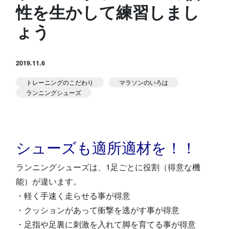
性を生かして練習しまし
スタジオ公式
堀江のブログ
ょう
NEWS
2019.11.6
KIDSかけっこ
トレーニングのこだわり
マラソンのいろは
ランニングシューズ
シューズも適所適材を！！
アクセス
問い合せ
よくある質問
ランニングシューズは、1足ごとに役割（得意な機
能）が違います。
体験予約する
TELする
・軽く手速く走らせる事が得意
・クッションがあって衝撃を逃がす事が得意
・足指や足裏に刺激を入れて脚を育てる事が得意