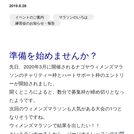
2019.8.28
スタジオ公式
堀江のブログ
イベントのご案内
マラソンのいろは
練習会のお知らせ・報告
NEWS
KIDSかけっこ
準備を始めませんか？
先日、2020年3月に開催されるナゴヤウィメンズマラ
ソンのチャリティー枠とハートサポート枠のエントリ
ーが開始されました。
アクセス
問い合せ
よくある質問
聞くところによると、数分で募集枠が締め切りとなっ
たようです。
次回のウィメンズマラソンも人気がある大会の1つと
体験予約する
TELする
なりそうですね。
ウィメンズマラソンで結果を出したい！！
というランナーさんから、パーソナルレッスンのお問