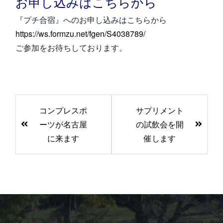
お申し込みはこちらから
『プチ合宿』へのお申し込みはこちらから
https://ws.formzu.net/fgen/S40
38789/
ご参加をお待ちしております。
前
コンプレスポ
サプリメント
後
ーツが名古屋
の試飲会を開
の
に来ます
催します
記
事
へ
の
リ
ン