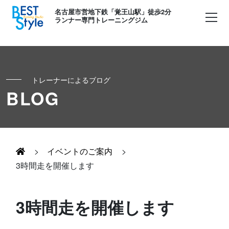
名古屋市営地下鉄「覚王山駅」徒歩2分
ランナー専門トレーニングジム
トレーナーによるブログ
初めての方へ
BLOG
ランナー
コンセプト
キッズ・かけっこ
>
イベントのご案内
>
Runner's パーソナル
お客様の声
3時間走を開催します
ボディメイク
Runner's コーチング
よくある質問
3時間走を開催します
お知らせ
Runner's ピラティス
足育