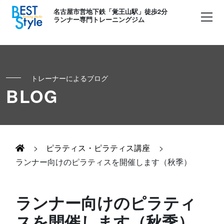
名古屋市営地下鉄「覚王山駅」徒歩2分
ランナー専門トレーニングジム
トレーナーによるブログ
初めての方へ
BLOG
ランナー
コンセプト
キッズ・かけっこ
>
ピラティス・ピラティス講座
>
Runner's パーソナル
お客様の声
ランナー向けのピラティスを開催します（秋季）
ボディメイク
Runner's コーチング
よくある質問
ランナー向けのピラティ
お知らせ
スを開催します（秋季）
Runner's ピラティス
足育