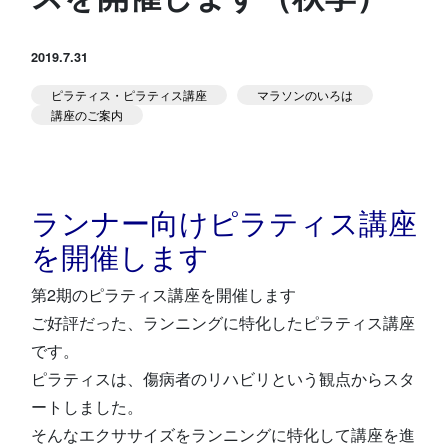
スタジオ公式
堀江のブログ
2019.7.31
ピラティス・ピラティス講座
マラソンのいろは
NEWS
講座のご案内
KIDSかけっこ
ランナー向けピラティス講座
を開催します
第2期のピラティス講座を開催します
アクセス
問い合せ
よくある質問
ご好評だった、ランニングに特化したピラティス講座
です。
体験予約する
TELする
ピラティスは、傷病者のリハビリという観点からスタ
ートしました。
そんなエクササイズをランニングに特化して講座を進