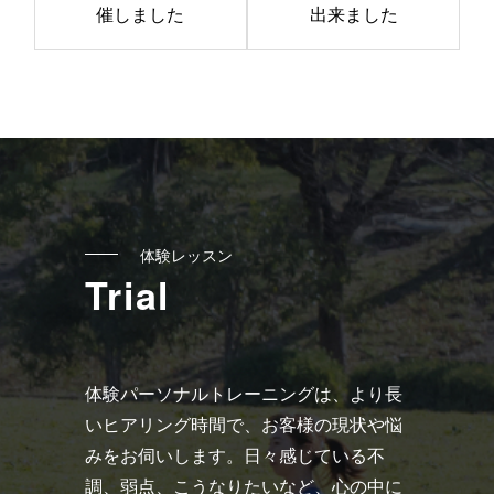
催しました
出来ました
記
事
へ
の
リ
ン
ク
体験レッスン
Trial
体験パーソナルトレーニングは、より長
いヒアリング時間で、お客様の現状や悩
みをお伺いします。日々感じている不
調、弱点、こうなりたいなど、心の中に