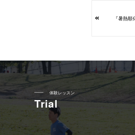
前
後
『暑熱順
の
記
事
へ
の
リ
体験レッスン
ン
Trial
ク