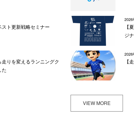
202
ベスト更新戦略セミナー
【夏
ジナ
202
ら走りを変えるランニングク
【走
した
VIEW MORE