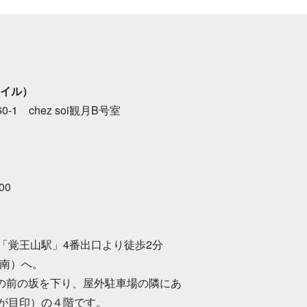
タイル）
1 chez soi観月B号室
00
「覚王山駅」4番出口より徒歩2分
（南）へ。
さんの前の坂を下り、屋外駐車場の隣にあ
が目印）の４階です。