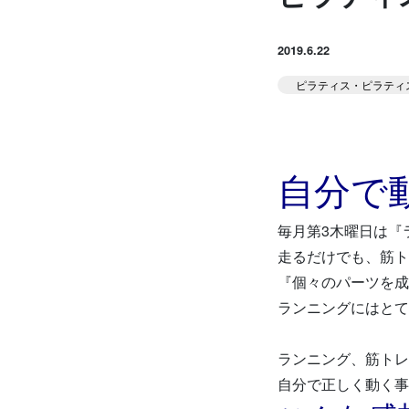
お知らせ
Runner's ピラティス
2019.6.22
足育
ピラティス・ピラティ
堀江のブログ
NEWS
自分で
毎月第3木曜日は『
走るだけでも、筋ト
『個々のパーツを成
ランニングにはとて
アクセス
ランニング、筋トレ
自分で正しく動く事
体験予約する