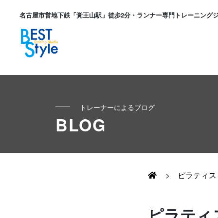
名古屋市営地下鉄「覚王山駅」徒歩2分・ランナー専門トレーニング
トレーナーによるブログ
初めての方へ
BLOG
ランナー
コンセプト
キッズ・かけっこ
>
ピラティス
Runner's パーソナル
お客様の声
ボディメイク
ピラティ
Runner's コーチング
よくある質問