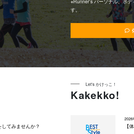
※Runner’s パーソナル
す。
Let's かけっこ！
Kakekko!
202
をしてみませんか？
【体