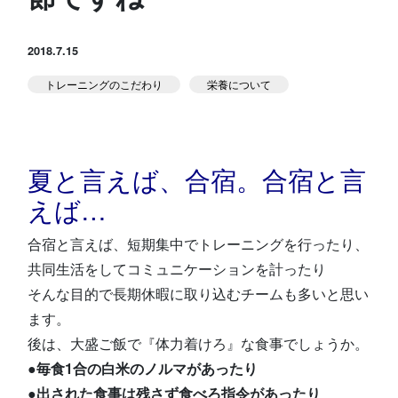
スタジオ公式
堀江のブログ
2018.7.15
トレーニングのこだわり
栄養について
NEWS
KIDSかけっこ
夏と言えば、合宿。合宿と言
えば…
合宿と言えば、短期集中でトレーニングを行ったり、
アクセス
問い合せ
よくある質問
共同生活をしてコミュニケーションを計ったり
そんな目的で長期休暇に取り込むチームも多いと思い
ます。
体験予約する
TELする
後は、大盛ご飯で『体力着けろ』な食事でしょうか。
●毎食1合の白米のノルマがあったり
●出された食事は残さず食べろ指令があったり