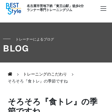
名古屋市営地下鉄「覚王山駅」徒歩2分
ランナー専門トレーニングジム
トレーナーによるブログ
初めての方へ
BLOG
ランナー
コンセプト
キッズ・かけっこ
>
トレーニングのこだわり
>
Runner's パーソナル
お客様の声
そろそろ『食トレ』の季節ですね
ボディメイク
Runner's コーチング
よくある質問
そろそろ『食トレ』の季
お知らせ
節ですね
Runner's ピラティス
足育