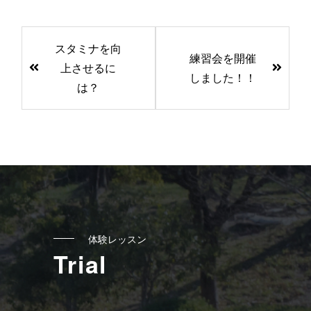
前
スタミナを向
後
練習会を開催
上させるに
の
しました！！
は？
記
事
へ
の
リ
ン
ク
体験レッスン
Trial