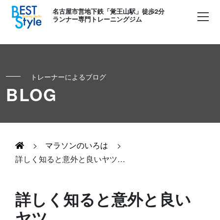
名古屋市営地下鉄「覚王山駅」徒歩2分
ランナー専門トレーニングジム
トレーナーによるブログ
初めての方へ
BLOG
ランナー
コンセプト
キッズ・かけっこ
>
マラソンのいろは
>
Runner's パーソナル
お客様の声
詳しく知ると意外と良いヤツ…
ボディメイク
Runner's コーチング
よくある質問
詳しく知ると意外と良い
お知らせ
ヤツ…
Runner's ピラティス
足育