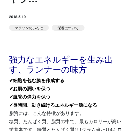
スタジオ公式
堀江のブログ
2018.5.19
マラソンのいろは
栄養について
NEWS
KIDSかけっこ
強力なエネルギーを生み出
す、ランナーの味方
✔細胞を包む膜を作成する
アクセス
問い合せ
よくある質問
✔お肌の潤いを保つ
✔血管の弾力を保つ
✔長時間、動き続けるエネルギー源になる
体験予約する
TELする
脂質には、こんな特徴があります。
糖質、たんぱく質、脂質の中で、最もカロリーが高い
栄養素です。糖質とたんぱく質は1グラム当たり4キロ