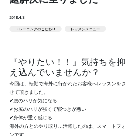
スタジオ公式
堀江のブログ
2018.4.3
トレーニングのこだわり
レッスンメニュー
NEWS
KIDSかけっこ
『やりたい！！』気持ちを抑
え込んでいませんか？
今回は、転勤で海外に行かれたお客様へレッスンをさ
アクセス
問い合せ
よくある質問
せて頂きました。
✔腰のハリが気になる
✔お尻のハリが強くて寝つきが悪い
体験予約する
TELする
✔身体が重く感じる
海外の方とのやり取り…活躍したのは、スマートフォ
ンです。