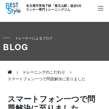
名古屋市営地下鉄「覚王山駅」徒歩2分
ランナー専門トレーニングジム
トレーナーによるブログ
初めての方へ
BLOG
ランナー
コンセプト
キッズ・かけっこ
>
トレーニングのこだわり
>
Runner's パーソナル
お客様の声
スマートフォン一つで問題解決に至りました
ボディメイク
Runner's コーチング
よくある質問
スマートフォン一つで問
お知らせ
題解決に至りました
Runner's ピラティス
足育