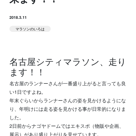
スタジオ公式
堀江のブログ
2018.3.11
マラソンのいろは
NEWS
KIDSかけっこ
名古屋シティマラソン、走り
ます！！
名古屋のランナーさんが一番盛り上がると言っても良
アクセス
問い合せ
よくある質問
い1日ですよね。
年末ぐらいからランナーさんの姿を見かけるようにな
り、年明けには走る姿を見かける事が日常的になりま
体験予約する
TELする
した。
2日前からナゴヤドームではエキスポ（物販や企画、
展示）があり盛り上がりを見せています。