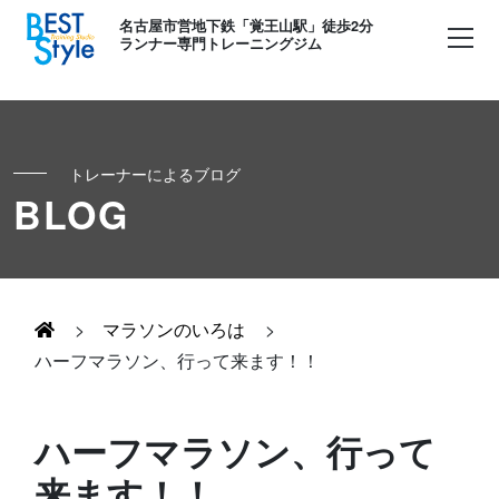
名古屋市営地下鉄「覚王山駅」徒歩2分
ランナー専門トレーニングジム
トレーナーによるブログ
初めての方へ
BLOG
ランナー
コンセプト
キッズ・かけっこ
>
マラソンのいろは
>
Runner's パーソナル
お客様の声
ハーフマラソン、行って来ます！！
ボディメイク
Runner's コーチング
よくある質問
ハーフマラソン、行って
お知らせ
来ます！！
Runner's ピラティス
足育