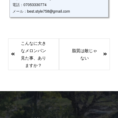
電話：
07053330774
メール：
best.style758@gmail.com
前
こんなに大き
後
なメロンパン
脂質は敵じゃ
の
見た事、あり
ない
記
ますか？
事
へ
の
リ
ン
ク