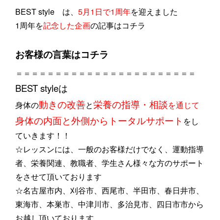
BEST style は、
5月1日で1周年
を迎えました
1周年を
記念した企画
の記事は
コチラ
お客様の言葉は
コチラ
＝＝＝＝＝＝＝＝＝＝＝＝＝＝＝＝＝＝＝＝＝＝＝
BEST styleは
動きの改善
栄養の指導・相談
身体の
と
を通じて
身体の内面と外側からトータルサポート
をし
ていきます！！
☆レッスンには、一般のお客様だけでなく、運動指導
者、栄養関連、教職者、学生さん様々な方のサポート
をさせて頂いております
☆名古屋市内、刈谷市、西尾市、半田市、春日井市、
東海市、本巣市、中津川市、多治見市、四日市市から
お越し頂いております