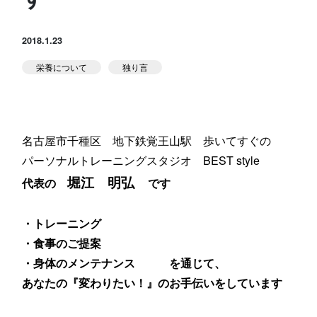
スタジオ公式
堀江のブログ
2018.1.23
栄養について
独り言
NEWS
KIDSかけっこ
名古屋市千種区 地下鉄覚王山駅 歩いてすぐの
パーソナルトレーニングスタジオ BEST style
堀江 明弘
代表の
です
アクセス
問い合せ
よくある質問
・トレーニング
・食事のご提案
・身体のメンテナンス
を通じて、
体験予約する
TELする
あなたの『変わりたい！』のお手伝いをしています