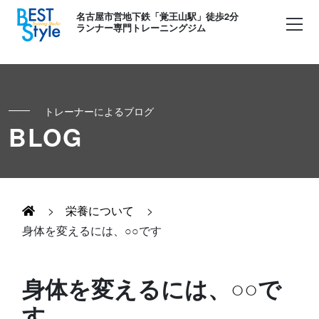
名古屋市営地下鉄「覚王山駅」徒歩2分
ランナー専門トレーニングジム
トレーナーによるブログ
初めての方へ
BLOG
ランナー
コンセプト
キッズ・かけっこ
>
栄養について
>
Runner's パーソナル
お客様の声
身体を変えるには、○○です
ボディメイク
Runner's コーチング
よくある質問
身体を変えるには、○○で
お知らせ
す
Runner's ピラティス
足育