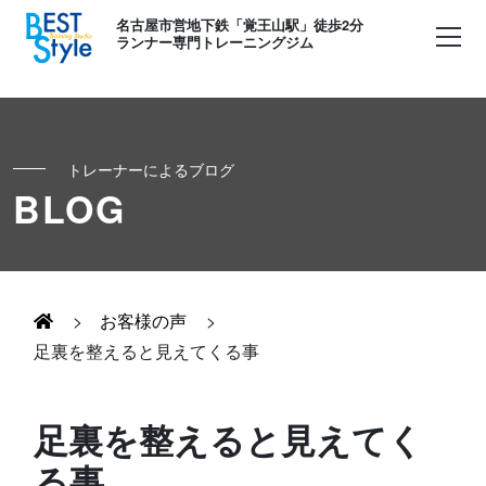
名古屋市営地下鉄「覚王山駅」徒歩2分
ランナー専門トレーニングジム
トレーナーによるブログ
初めての方へ
BLOG
ランナー
コンセプト
キッズ・かけっこ
>
お客様の声
>
Runner's パーソナル
お客様の声
足裏を整えると見えてくる事
ボディメイク
Runner's コーチング
よくある質問
足裏を整えると見えてく
お知らせ
る事
Runner's ピラティス
足育