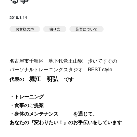
スタジオ公式
堀江のブログ
2018.1.14
お客様の声
独り言
足育について
NEWS
KIDSかけっこ
名古屋市千種区 地下鉄覚王山駅 歩いてすぐの
パーソナルトレーニングスタジオ BEST style
堀江 明弘
代表の
です
アクセス
問い合せ
よくある質問
・トレーニング
・食事のご提案
・身体のメンテナンス
を通じて、
体験予約する
TELする
あなたの『変わりたい！』のお手伝いをしています