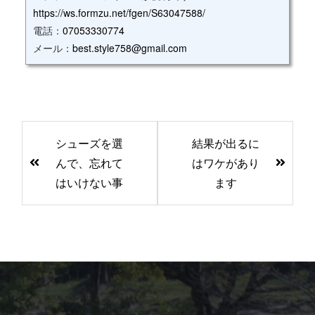
https://ws.formzu.net/fgen/S63047588/
電話：
07053330774
メール：
best.style758@gmail.com
前
シューズを選
結果が出るに
後
んで、忘れて
はワケがあり
の
はいけない事
ます
記
事
へ
の
リ
ン