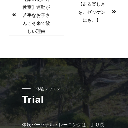
【走る楽しさ
後
教室】運動が
を、ゼッケン
の
苦手なお子さ
にも。】
記
んこそ来て欲
しい理由
事
へ
の
リ
ン
ク
体験レッスン
Trial
体験パーソナルトレーニングは、より長