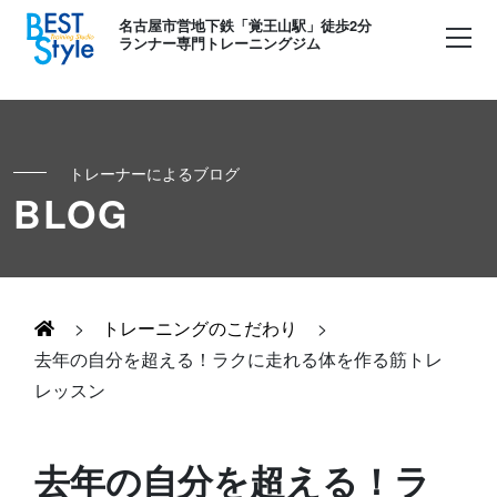
名古屋市営地下鉄「覚王山駅」徒歩2分
ランナー専門トレーニングジム
トレーナーによるブログ
初めての方へ
BLOG
ランナー
コンセプト
キッズ・かけっこ
>
トレーニングのこだわり
>
Runner's パーソナル
お客様の声
去年の自分を超える！ラクに走れる体を作る筋トレ
レッスン
ボディメイク
Runner's コーチング
よくある質問
お知らせ
去年の自分を超える！ラ
Runner's ピラティス
足育