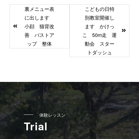
前
裏メニュー表
こどもの日特
後
に出します
別教室開催し
の
小顔 猫背改
ます かけっ
記
善 バストア
こ 50m走 運
ップ 整体
動会 スター
事
トダッシュ
へ
の
リ
ン
ク
体験レッスン
Trial