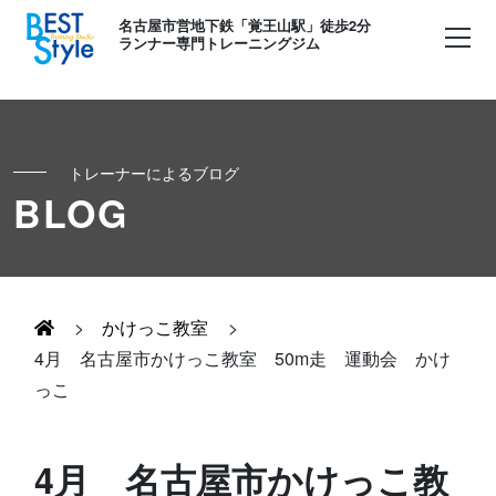
名古屋市営地下鉄「覚王山駅」徒歩2分
ランナー専門トレーニングジム
トレーナーによるブログ
初めての方へ
BLOG
ランナー
コンセプト
キッズ・かけっこ
>
かけっこ教室
>
Runner's パーソナル
お客様の声
4月 名古屋市かけっこ教室 50m走 運動会 かけ
っこ
ボディメイク
Runner's コーチング
よくある質問
お知らせ
4月 名古屋市かけっこ教
Runner's ピラティス
足育