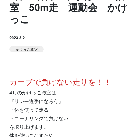
室 50m走 運動会 かけ
スタジオ公式
堀江のブログ
っこ
NEWS
2023.3.21
KIDSかけっこ
かけっこ教室
カーブで負けない走りを！！
アクセス
問い合せ
よくある質問
4月のかけっこ教室は
『リレー選手になろう』
・体を使って走る
体験予約する
TELする
・コーナリングで負けない
を取り上げます。
体を使いこなすため