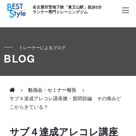
名古屋市営地下鉄「覚王山駅」徒歩2分
ランナー専門トレーニングジム
トレーナーによるブログ
初めての方へ
BLOG
ランナー
コンセプト
キッズ・かけっこ
>
勉強会・セミナー報告
>
Runner's パーソナル
お客様の声
サブ４達成アレコレ講座膝・股関節編 その痛みど
こからきている？
ボディメイク
Runner's コーチング
よくある質問
お知らせ
サブ４達成アレコレ講座
Runner's ピラティス
足育