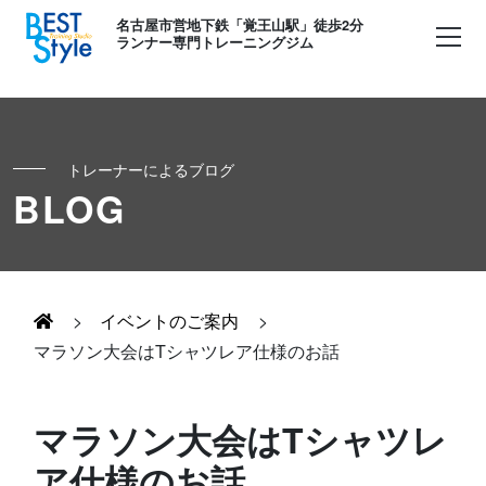
名古屋市営地下鉄「覚王山駅」徒歩2分
ランナー専門トレーニングジム
トレーナーによるブログ
初めての方へ
BLOG
ランナー
コンセプト
キッズ・かけっこ
>
イベントのご案内
>
Runner's パーソナル
お客様の声
マラソン大会はTシャツレア仕様のお話
ボディメイク
Runner's コーチング
よくある質問
マラソン大会はTシャツレ
お知らせ
ア仕様のお話
Runner's ピラティス
足育