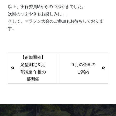
以上、実行委員Mからのつぶやきでした。
次回のつぶやきもお楽しみに！！
そして、マラソン大会のご参加もお待ちしておりま
す。
前
【追加開催】
後
足型測定＆足
９月の企画の
の
育講座 午後の
ご案内
記
部開催
事
へ
の
リ