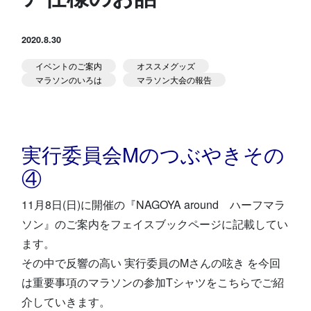
スタジオ公式
堀江のブログ
2020.8.30
イベントのご案内
オススメグッズ
NEWS
マラソンのいろは
マラソン大会の報告
KIDSかけっこ
実行委員会Mのつぶやきその
④
11月8日(日)に開催の『NAGOYA around ハーフマラ
アクセス
問い合せ
よくある質問
ソン』のご案内をフェイスブックページに記載してい
ます。
体験予約する
TELする
その中で反響の高い 実行委員のMさんの呟き を今回
は重要事項のマラソンの参加Tシャツをこちらでご紹
介していきます。