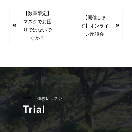
前
【数量限定】
【開催しま
後
マスクでお困
す】オンライ
の
りではないで
ン座談会
記
すか？
事
へ
の
リ
ン
ク
体験レッスン
Trial