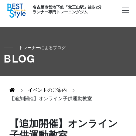
名古屋市営地下鉄「覚王山駅」徒歩2分
ランナー専門トレーニングジム
トレーナーによるブログ
初めての方へ
BLOG
ランナー
コンセプト
キッズ・かけっこ
>
イベントのご案内
>
Runner's パーソナル
お客様の声
【追加開催】オンライン子供運動教室
ボディメイク
Runner's コーチング
よくある質問
【追加開催】オンライン
お知らせ
子供運動教室
Runner's ピラティス
足育