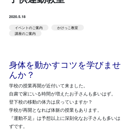
スタジオ公式
堀江のブログ
2020.5.18
イベントのご案内
かけっこ教室
NEWS
講座のご案内
KIDSかけっこ
身体を動かすコツを学びませ
んか？
学校の授業再開が近付いて来ました。
アクセス
問い合せ
よくある質問
自粛で家にいる時間が増えたお子さんも多いはず。
登下校の移動の体力は戻っていますか？
体験予約する
TELする
学校が再開となれば体躯の授業もあります。
『運動不足』は予想以上に深刻化なお子さんも多いは
ずです。