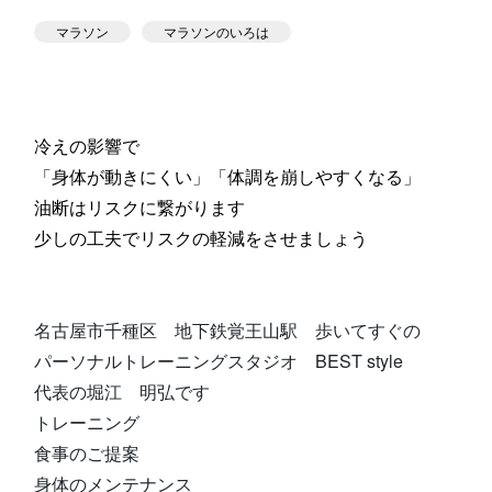
スタジオ公式
マラソン
マラソンのいろは
堀江のブログ
NEWS
KIDSかけっこ
冷えの影響で
「身体が動きにくい」「体調を崩しやすくなる」
油断はリスクに繋がります
少しの工夫でリスクの軽減をさせましょう
アクセス
問い合せ
よくある質問
名古屋市千種区 地下鉄覚王山駅 歩いてすぐの
パーソナルトレーニングスタジオ BEST style
代表の堀江 明弘です
体験予約する
TELする
トレーニング
食事のご提案
身体のメンテナンス