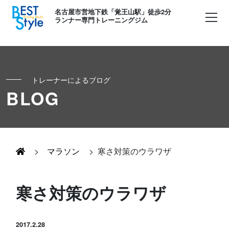
名古屋市営地下鉄「覚王山駅」徒歩2分
ランナー専門トレーニングジム
トレーナーによるブログ
初めての方へ
BLOG
ランナー
コンセプト
キッズ・かけっこ
>
マラソン
>
寒さ対策のウラワザ
Runner's パーソナル
お客様の声
ボディメイク
寒さ対策のウラワザ
Runner's コーチング
よくある質問
お知らせ
Runner's ピラティス
2017.2.28
足育