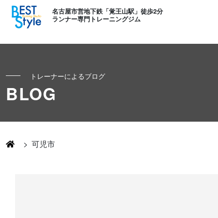
名古屋市営地下鉄「覚王山駅」徒歩2分
ランナー専門トレーニングジム
トレーナーによるブログ
初めての方へ
BLOG
ランナー
コンセプト
キッズ・かけっこ
>
可児市
Runner's パーソナル
お客様の声
ボディメイク
Runner's コーチング
よくある質問
お知らせ
Runner's ピラティス
足育