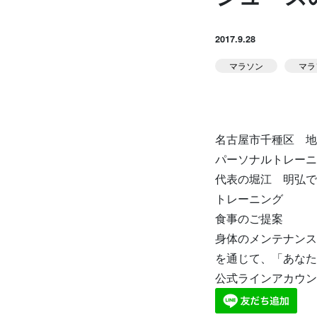
お知らせ
Runner's ピラティス
2017.9.28
足育
マラソン
マラ
堀江のブログ
NEWS
名古屋市千種区 地
パーソナルトレーニング
代表の堀江 明弘で
トレーニング
食事のご提案
身体のメンテナンス
アクセス
を通じて、「あなた
公式ラインアカウン
体験予約する