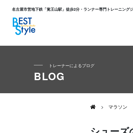
名古屋市営地下鉄「覚王山駅」徒歩2分・ランナー専門トレーニング
トレーナーによるブログ
初めての方へ
BLOG
ランナー
コンセプト
キッズ・かけっこ
>
マラソン
Runner's パーソナル
お客様の声
ボディメイク
シューズ
Runner's コーチング
よくある質問