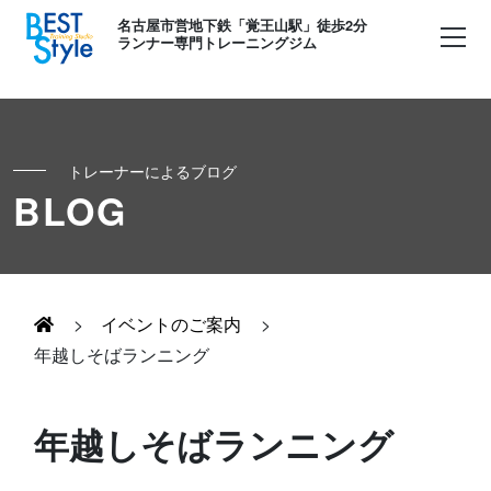
名古屋市営地下鉄「覚王山駅」徒歩2分
ランナー専門トレーニングジム
トレーナーによるブログ
初めての方へ
BLOG
ランナー
コンセプト
キッズ・かけっこ
>
イベントのご案内
>
Runner's パーソナル
お客様の声
年越しそばランニング
ボディメイク
Runner's コーチング
よくある質問
年越しそばランニング
お知らせ
Runner's ピラティス
足育