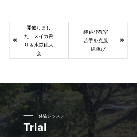
前
開催しまし
縄跳び教室
後
た スイカ割
苦手を克服
の
り＆水鉄砲大
縄跳び
記
会
事
へ
の
リ
ン
ク
体験レッスン
Trial