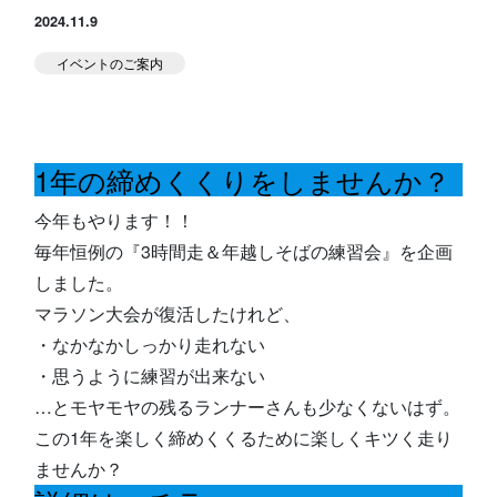
2024.11.9
スタジオ公式
堀江のブログ
イベントのご案内
NEWS
KIDSかけっこ
1年の締めくくりをしませんか？
今年もやります！！
毎年恒例の『3時間走＆年越しそばの練習会』を企画
しました。
マラソン大会が復活したけれど、
アクセス
問い合せ
よくある質問
・なかなかしっかり走れない
・思うように練習が出来ない
…とモヤモヤの残るランナーさんも少なくないはず。
体験予約する
TELする
この1年を楽しく締めくくるために楽しくキツく走り
ませんか？