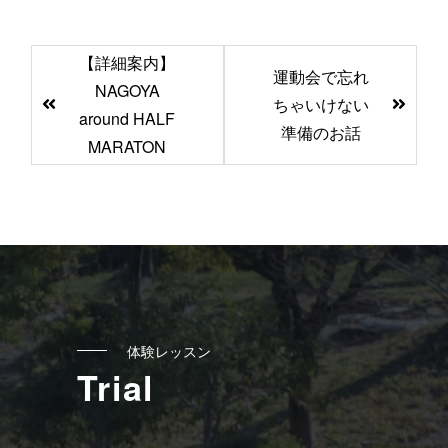
前
【詳細案内】
運動会で忘れ
後
NAGOYA
ちゃいけない
の
around HALF
準備のお話
記
MARATON
事
へ
の
リ
ン
ク
体験レッスン
Trial