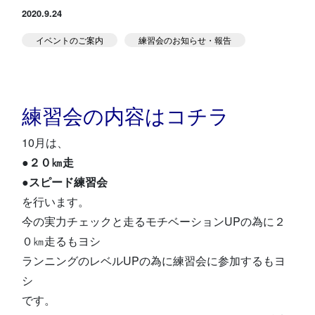
2020.9.24
スタジオ公式
堀江のブログ
イベントのご案内
練習会のお知らせ・報告
NEWS
KIDSかけっこ
練習会の内容はコチラ
10月は、
●２０㎞走
●スピード練習会
を行います。
アクセス
問い合せ
よくある質問
今の実力チェックと走るモチベーションUPの為に２
０㎞走るもヨシ
ランニングのレベルUPの為に練習会に参加するもヨ
体験予約する
TELする
シ
です。