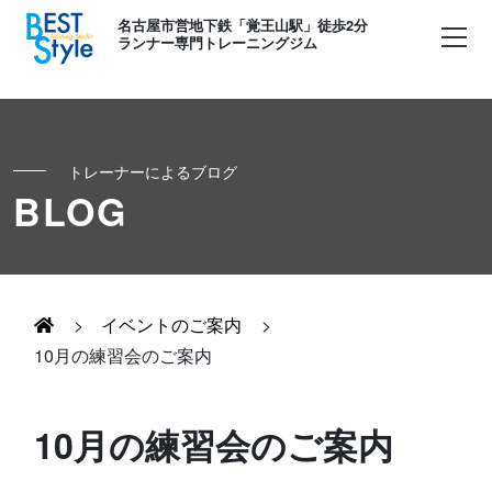
名古屋市営地下鉄「覚王山駅」徒歩2分
ランナー専門トレーニングジム
トレーナーによるブログ
初めての方へ
BLOG
ランナー
コンセプト
キッズ・かけっこ
>
イベントのご案内
>
Runner's パーソナル
お客様の声
10月の練習会のご案内
ボディメイク
Runner's コーチング
よくある質問
10月の練習会のご案内
お知らせ
Runner's ピラティス
足育