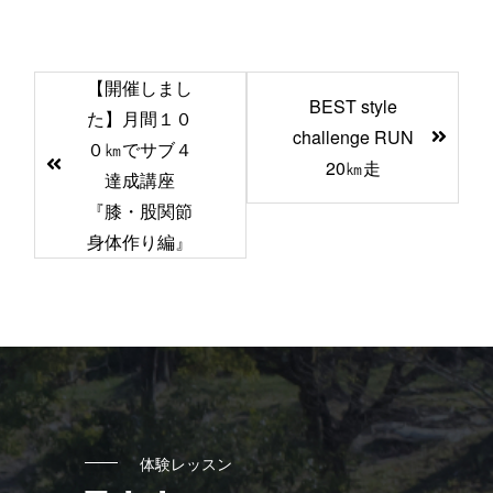
前
【開催しまし
BEST style
後
た】月間１０
challenge RUN
の
０㎞でサブ４
20㎞走
記
達成講座
『膝・股関節
事
身体作り編』
へ
の
リ
ン
ク
体験レッスン