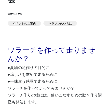
スタジオ公式
堀江のブログ
2020.5.26
イベントのご案内
マラソンのいろは
NEWS
KIDSかけっこ
ワラーチを作って走りませ
んか？
●夏場の足作りの目的に
アクセス
問い合せ
よくある質問
●涼しさを求めて走るために
●一味違う感覚で走るために
ワラーチを作って走ってみませんか？
体験予約する
TELする
ワラーチ作りの後には、使いこなすための動き作り講
座も開催します。