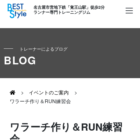
名古屋市営地下鉄「覚王山駅」徒歩2分
ランナー専門トレーニングジム
トレーナーによるブログ
初めての方へ
BLOG
ランナー
コンセプト
キッズ・かけっこ
>
イベントのご案内
>
Runner's パーソナル
お客様の声
ワラーチ作り＆RUN練習会
ボディメイク
Runner's コーチング
よくある質問
ワラーチ作り＆RUN練習
お知らせ
会
Runner's ピラティス
足育